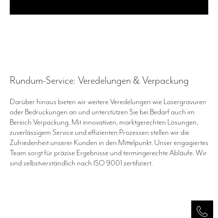
​Rundum-Service: Veredelungen & Verpackung
Darüber hinaus bieten wir weitere Veredelungen wie Lasergravuren
oder Bedruckungen an und unterstützen Sie bei Bedarf auch im
Bereich Verpackung. Mit innovativen, marktgerechten Lösungen,
zuverlässigem Service und effizienten Prozessen stellen wir die
Zufriedenheit unserer Kunden in den Mittelpunkt. Unser engagiertes
Team sorgt für präzise Ergebnisse und termingerechte Abläufe. Wir
sind selbstverständlich nach ISO 9001 zertifiziert.