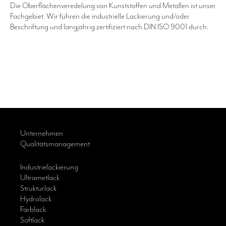
Die Oberflächenveredelung von Kunststoffen und Metallen ist unser
Fachgebiet. Wir führen die industrielle Lackierung und/oder
Beschriftung und langjährig zertifiziert nach DIN ISO 9001 durch.
Unternehmen
Qualitätsmanagement
Industrielackierung
Ultrametlack
Strukturlack
Hydrolack
Farblack
Softlack