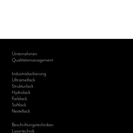
Unternehmen
Qualitätsmanagement
Industrielackierung
Ultrametlack
Strukturlack
Hydrolack
Farblack
Softlack
Nextellack
Beschriftungstechniken
Lasertechnik