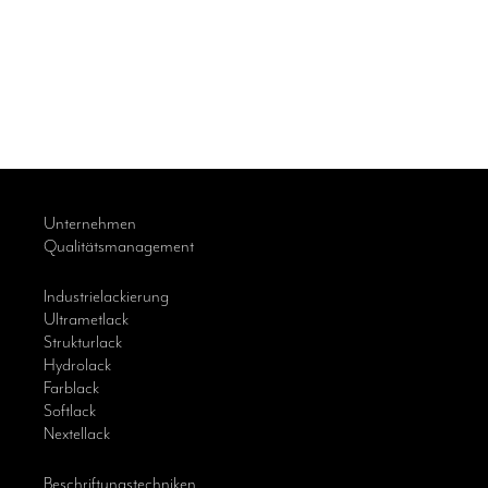
Unternehmen
Qualitätsmanagement
Industrielackierung
Ultrametlack
Strukturlack
Hydrolack
Farblack
Softlack
Nextellack
Beschriftungstechniken